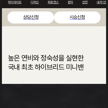
서비스 센터 찾기
하이라이트
디자인
퍼포먼스
편의
안전
내 차 만
오너스 매뉴얼
TOYOTA CONNECT
상담신청
시승신청
토요타 브랜드 소개
GR
뉴스&이벤트
사회공헌
인재채용
TOYOTA GAZOO RACING
T-TEP
공식인증중고차
TGR RALLY PLAY
드림카 아트 콘테스트
높은 연비와 정숙성을 실현한
BEYOND ZERO
토요타 바른 DOG 캠페인
국내 최초 하이브리드 미니밴