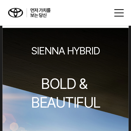
모델
SIENNA HYBRID
ALL-NEW RAV4
시승신청
RAV4 PHEV GR SPORT
BOLD & 
RAV4 PHEV XSE
RAV4 HEV LIMITED
BEAUTIFUL
시승 신청
RAV4 HEV XLE
구매
시승 이벤트
SEDAN
CROWN
내 차 만들기
CAMRY