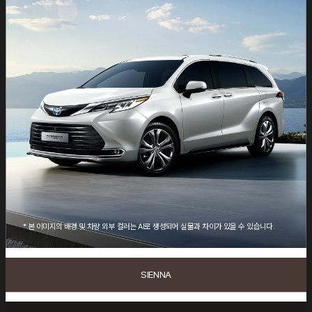
상담신청
구매 혜택
PRIUS
SUV & MINIVAN
HIGHLANDER
전시장 찾기
SIENNA
ALPHARD
GR & GR SPORT
서비스
GR86
서비스 안내
* 본 이미지의 배경 및 차량 외부 컬러는 AI로 생성되어 실물과 차이가 있을 수 있습니다. 
토요타 멤버십
서비스 프로그램
하이브리드 서비스
부품 가격
SIENNA
YO! TOYOTA!
서비스 자료·장비·교육
브랜드
멤버십 마일리지 안내