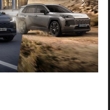
NDER
D
T