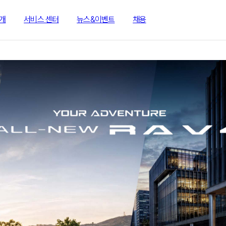
개
서비스 센터
뉴스&이벤트
채용
&이벤트
채용
모델
ALL-NEW RAV4
RAV4 P
GR SPO
RAV4 P
XSE
RAV4 H
LIMITED
RAV4 H
XLE
SEDAN
CAMRY
PRIUS