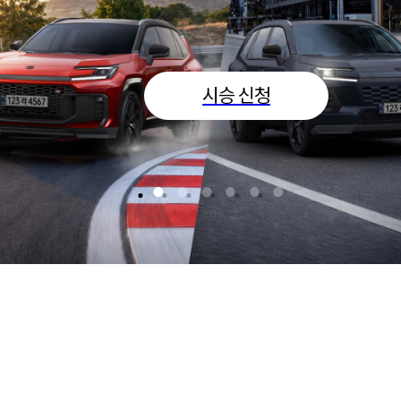
CROWN
SUV & MINIVAN
HIGHLA
시승 신청
ALPHAR
SIENNA
GR & GR SPOR
GR86