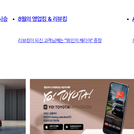
 시승
8월의 영업킹 & 리뷰킹
리뷰킹이 되신 고객님께는 "18인치 캐리어" 증정