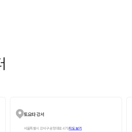
터
토요타 강서
서울특별시 강서구 공항대로 479
지도 보기